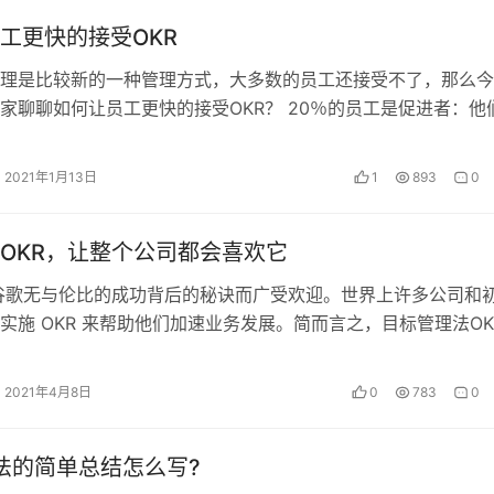
工更快的接受OKR
管理是比较新的一种管理方式，大多数的员工还接受不了，那么
家聊聊如何让员工更快的接受OKR？ 20％的员工是促进者：他
一开始就拥护它。60％的员…
2021年1月13日
1
893
0
OKR，让整个公司都会喜欢它
为谷歌无与伦比的成功背后的秘诀而广受欢迎。世界上许多公司和
实施 OKR 来帮助他们加速业务发展。简而言之，目标管理法OK
和 “关键结果”。Objective 告诉你公司想要去哪里，Key Results
到的结果，以使公司达到目标
2021年4月8日
0
783
0
作法的简单总结怎么写?