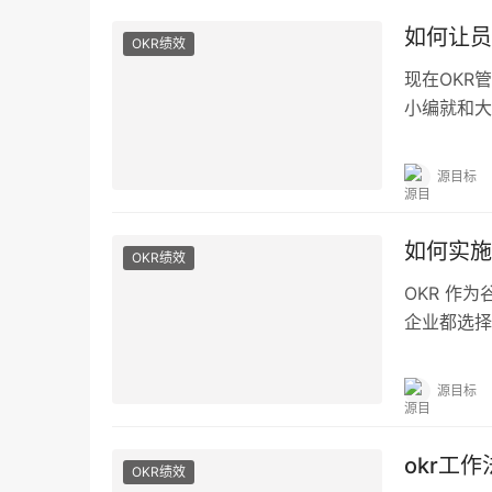
如何让员
OKR绩效
现在OKR
小编就和大
即获得并从
源目标
如何实施
OKR绩效
OKR 作
企业都选择
表 “目标 “
员工需要达
源目标
okr工
OKR绩效