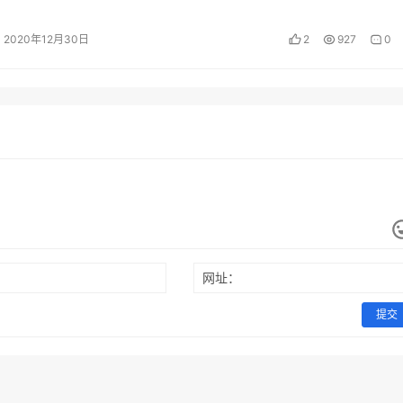
路上。这当然是好事，然而，在知…
2020年12月30日
2
927
0
网址：
提交