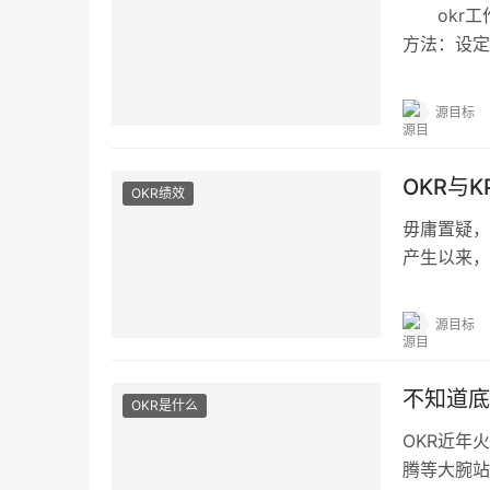
okr工
方法：设定
进，不被其
源目标
OKR与
OKR绩效
毋庸置疑，
产生以来，
打交道的过
源目标
不知道底
OKR是什么
OKR近年
腾等大腕站