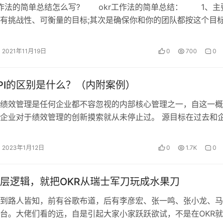
作法的简单总结怎么写? okr工作法的简单总结： 1、主
有挑战性、可衡量的目标;其次是确保你和你的团队都按这个目
他事情干扰;最后是把握…
2021年11月19日
0
700
0
KPI的区别是什么？（内附案例）
绩效管理是任何企业都不容忽视的内部核心管理之一，自这一概
企业对于绩效管理的创新摸索就从未停止过。 源目标在过去和
程中，我们曾亲眼看见了许多企业在…
2023年1月12日
0
1.7K
0
层逻辑，就把OKR从瑞士军刀玩成水果刀
火到路人皆知，前有谷歌布道，后有李彦宏、张一鸣、张小龙、
台。大佬们看的远，自是引起大家小家跃跃欲试，不是在OKR